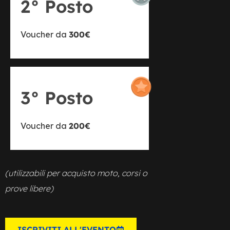
2° Posto
Voucher da
300€
3° Posto
Voucher da
200€
(utilizzabili per acquisto moto, corsi o
prove libere)
ISCRIVITI ALL'EVENTO